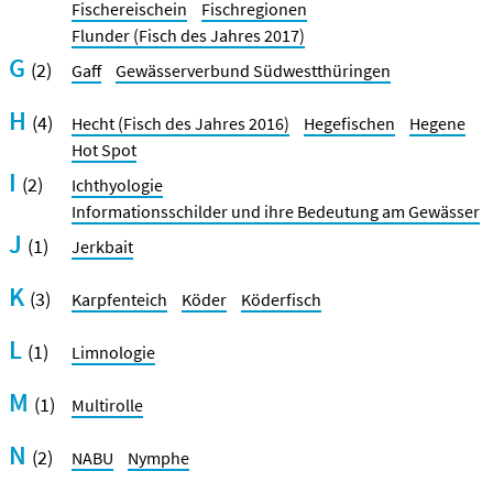
Fischereischein
Fischregionen
Flunder (Fisch des Jahres 2017)
G
(2)
Gaff
Gewässerverbund Südwestthüringen
H
(4)
Hecht (Fisch des Jahres 2016)
Hegefischen
Hegene
Hot Spot
I
(2)
Ichthyologie
Informationsschilder und ihre Bedeutung am Gewässer
J
(1)
Jerkbait
K
(3)
Karpfenteich
Köder
Köderfisch
L
(1)
Limnologie
M
(1)
Multirolle
N
(2)
NABU
Nymphe