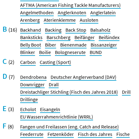
AFTMA (American Fishing Tackle Manufacturers)
Angelmethoden
Anglerknoten
Anglerlatein
Arenberg
Aterienklemme
Ausloten
B
(16)
Backhand
Backing
Back Stop
Balsaholz
Banksticks
Barschberg
Beifänger
Beißindex
Belly Boot
Biber
Bienenmade
Bissanzeiger
Blinker
Boilie
Bologneserute
BUND
C
(2)
Carbon
Casting (Sport)
D
(7)
Dendrobena
Deutscher Anglerverband (DAV)
Downrigger
Drall
Dreistachliger Stichling (Fisch des Jahres 2018)
Drill
Drillinge
E
(3)
Echolot
Eisangeln
EU Wasserrahmenrichtlinie (WRRL)
F
(8)
Fangen und Freilassen (eng. Catch and Release)
Feederrute
Fetzenköder
Fisch des Jahres
Fische