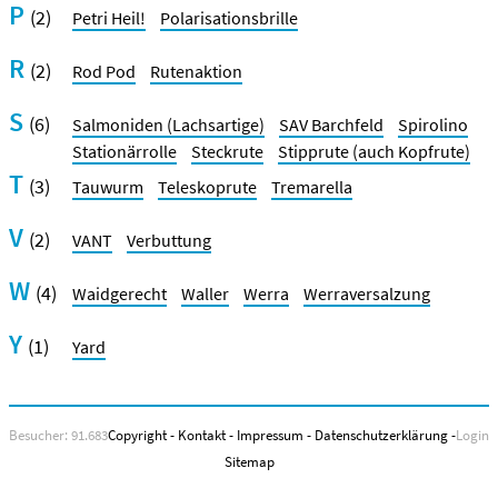
P
(2)
Petri Heil!
Polarisationsbrille
R
(2)
Rod Pod
Rutenaktion
S
(6)
Salmoniden (Lachsartige)
SAV Barchfeld
Spirolino
Stationärrolle
Steckrute
Stipprute (auch Kopfrute)
T
(3)
Tauwurm
Teleskoprute
Tremarella
V
(2)
VANT
Verbuttung
W
(4)
Waidgerecht
Waller
Werra
Werraversalzung
Y
(1)
Yard
Besucher: 91.683
Copyright
-
Kontakt
-
Impressum
-
Datenschutzerklärung
-
Login
Sitemap