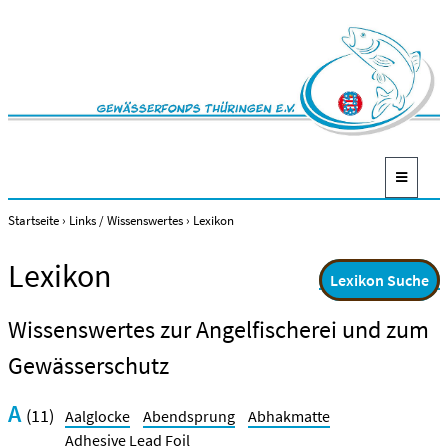
Startseite
›
Links / Wissenswertes
›
Lexikon
Lexikon
Lexikon Suche
Wissenswertes zur Angelfischerei und zum
Gewässerschutz
A
(11)
Aalglocke
Abendsprung
Abhakmatte
Adhesive Lead Foil